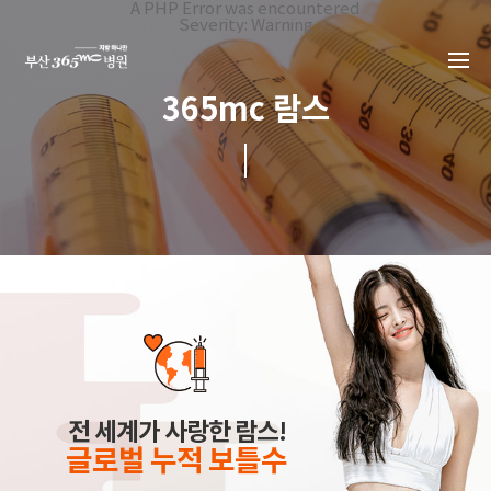
본문 바로가기
A PHP Error was encountered
Severity: Warning
Message: Invalid argument supplied for foreach()
Filename: _inc/header_body.php
Line Number: 34
Backtrace:
365mc 람스
File:
/home/suction/public_html/application/views/mobile/busa
Line: 34
Function: _error_handler
File:
/home/suction/public_html/application/views/mobile/busan
Line: 401
Function: include
File:
/home/suction/public_html/application/core/MY_Controller
Line: 113
Function: view
File:
/home/suction/public_html/application/controllers/lams/L
Line: 33
Function: view_print
File: /home/suction/public_html/index.php
Line: 327
Function: require_once
전 세계가 사랑한 람스!
글로벌 누적 보틀수