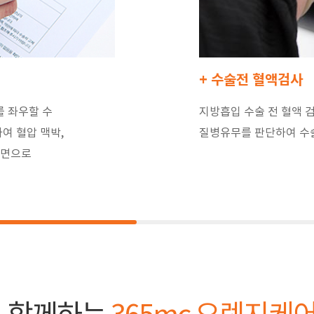
+ 수술전 혈액검사
 좌우할 수
지방흡입 수술 전 혈액 
여 혈압 맥박,
질병유무를 판단하여 수술
서면으로