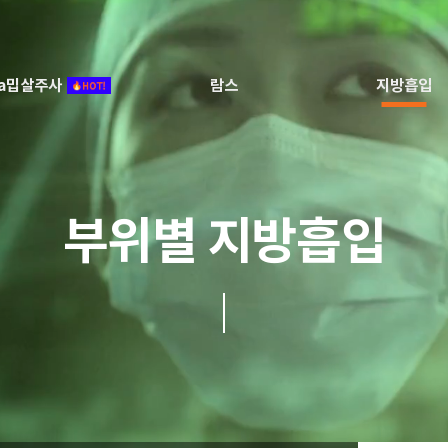
ca밉살주사
람스
지방흡입
부위별 지방흡입