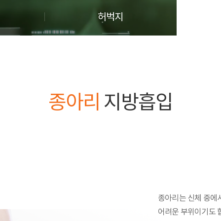
허벅지
종아리
지방흡입
종아리는 신체 중에서
어려운 부위이기도 