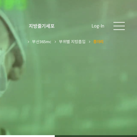
지방줄기세포
Log-In
부산365mc
부위별 지방흡입
종아리