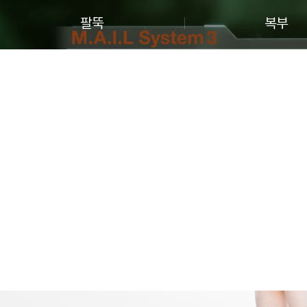
팔뚝
복부