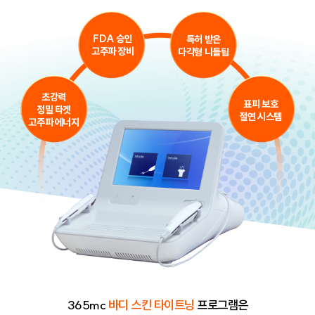
FDA 승인
특허 받은
고주파 장비
다각형 니들팁
초강력
표피 보호
정밀 타겟
절연 시스템
고주파 에너지
365mc
바디 스킨 타이트닝
프로그램은