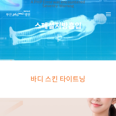
본문 바로가기
A PHP Error was encountered
Severity: Warning
Message: Invalid argument supplied for foreach()
Filename: _inc/header_body.php
Line Number: 34
Backtrace:
스페셜지방흡입
File:
/home/suction/public_html/application/views/mobile/busa
Line: 34
Function: _error_handler
File:
/home/suction/public_html/application/views/mobile/busan
Line: 401
Function: include
File:
/home/suction/public_html/application/core/MY_Controller
Line: 113
Function: view
File:
/home/suction/public_html/application/controllers/suction/
바디 스킨 타이트닝
Line: 58
Function: view_print
File: /home/suction/public_html/index.php
Line: 327
Function: require_once