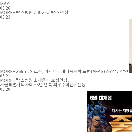
MAY
05.26
MORE+
람스병원 배파가리 람스 런칭
05.23
MORE+
365mc의료진, 아시아국제미용의학 포럼(AFAS) 좌장 및 강연
05.21
MORE+
람스병원 소재용 대표병원장,
서울특별시의사회 <5년 연속 최우수회원> 선정
05.20