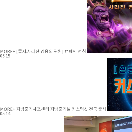
MORE+
[줄지:사라진 영웅의 귀환] 캠페인 런칭
05.15
MORE+
지방줄기세포센터 지방줄기셀 커스텀샷 전국 출시
05.14