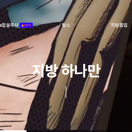
ca밉살주사
람스
지방흡입
지방 하나만