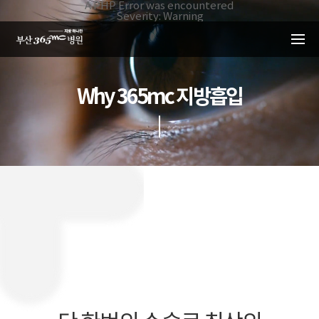
본문 바로가기
A PHP Error was encountered
Severity: Warning
Message: Invalid argument supplied for foreach()
Filename: _inc/header_body.php
Line Number: 34
Backtrace:
File:
/home/suction/public_html/application/views/mobile/busa
Why 365mc 지방흡입
Line: 34
Function: _error_handler
File:
/home/suction/public_html/application/views/mobile/busan
Line: 401
Function: include
File:
/home/suction/public_html/application/core/MY_Controller
Line: 113
Function: view
File:
/home/suction/public_html/application/controllers/suctio
Line: 48
Function: view_print
File: /home/suction/public_html/index.php
Line: 327
Function: require_once