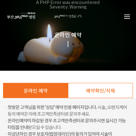
본문 바로가기
A PHP Error was encountered
Severity: Warning
Message: Invalid argument supplied for foreach()
Filename: _inc/header_body.php
Line Number: 34
Backtrace:
File:
/home/suction/public_html/application/views/mobile/busa
온라인 예약
Line: 34
Function: _error_handler
File:
/home/suction/public_html/application/views/mobile/busan
Line: 401
Function: include
File:
/home/suction/public_html/application/core/MY_Controller
Line: 113
Function: view
File:
/home/suction/public_html/application/controllers/bookin
온라인 예약
예약확인/삭제
Line: 121
Function: view_print
File: /home/suction/public_html/index.php
Line: 327
·
첫방문 고객님을 위한 '상담' 예약 전용 페이지입니다.
시술, 오렌지케어
Function: require_once
등의 예약은 아래 초고객만족센터로 문의주세요.
·
온라인예약이 마감된 경우 초고객만족센터로 문의주시면 실시간 가능
타임을 안내
받으실 수 있습니다.
·
미성년자인 경우 보호자(법정대리인)의 동의가 있어야 시술이