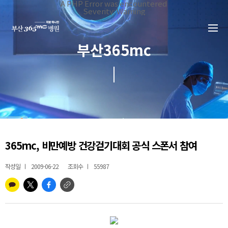
본문 바로가기
A PHP Error was encountered
Severity: Warning
Message: Invalid argument supplied for foreach()
Filename: _inc/header_body.php
Line Number: 34
Backtrace:
부산365mc
File:
/home/suction/public_html/application/views/mobile/busa
Line: 34
Function: _error_handler
File:
/home/suction/public_html/application/views/mobile/busan
Line: 401
Function: include
File:
/home/suction/public_html/application/core/MY_Controller
Line: 113
Function: view
File:
365mc, 비만예방 건강걷기대회 공식 스폰서 참여
/home/suction/public_html/application/controllers/365mc/I
Line: 255
Function: view_print
작성일
2009-06-22
조회수
55987
File: /home/suction/public_html/index.php
Line: 327
Function: require_once