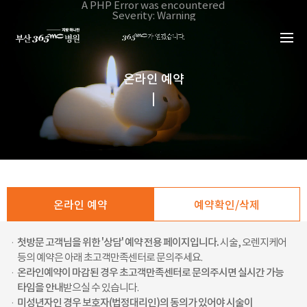
본문 바로가기
A PHP Error was encountered
Severity: Warning
Message: Invalid argument supplied for foreach()
Filename: _inc/header_body.php
Line Number: 34
Backtrace:
File:
/home/suction/public_html/application/views/mobile/busa
온라인 예약
Line: 34
Function: _error_handler
File:
/home/suction/public_html/application/views/mobile/busan
Line: 401
Function: include
File:
/home/suction/public_html/application/core/MY_Controller
Line: 113
Function: view
File:
/home/suction/public_html/application/controllers/bookin
온라인 예약
예약확인/삭제
Line: 121
Function: view_print
File: /home/suction/public_html/index.php
Line: 327
·
첫방문 고객님을 위한 '상담' 예약 전용 페이지입니다.
시술, 오렌지케어
Function: require_once
등의 예약은 아래 초고객만족센터로 문의주세요.
·
온라인예약이 마감된 경우 초고객만족센터로 문의주시면 실시간 가능
타임을 안내
받으실 수 있습니다.
·
미성년자인 경우 보호자(법정대리인)의 동의가 있어야 시술이